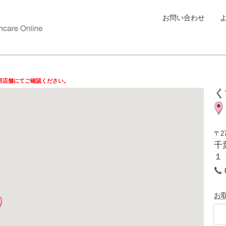
お問い合わせ
用店舗にてご確認ください。
く
〒27
千
１
お